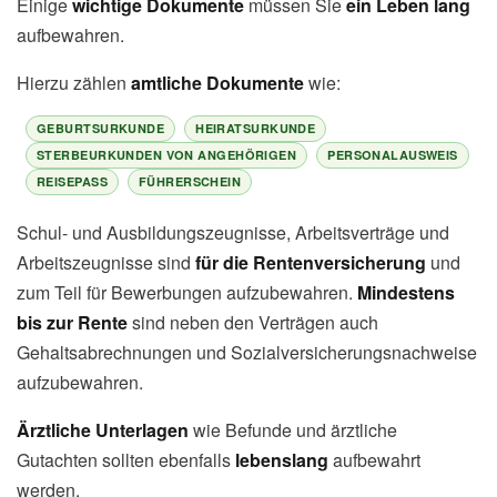
Einige
wichtige Dokumente
müssen Sie
ein Leben lang
aufbewahren.
Hierzu zählen
amtliche Dokumente
wie:
GEBURTSURKUNDE
HEIRATSURKUNDE
STERBEURKUNDEN VON ANGEHÖRIGEN
PERSONALAUSWEIS
REISEPASS
FÜHRERSCHEIN
Schul- und Ausbildungszeugnisse, Arbeitsverträge und
Arbeitszeugnisse sind
für die Rentenversicherung
und
zum Teil für Bewerbungen aufzubewahren.
Mindestens
bis zur Rente
sind neben den Verträgen auch
Gehaltsabrechnungen und Sozialversicherungsnachweise
aufzubewahren.
Ärztliche Unterlagen
wie Befunde und ärztliche
Gutachten sollten ebenfalls
lebenslang
aufbewahrt
werden.